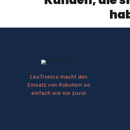
hab
TrackReitar
TrackReitar
TrackReitar
Medical
Polizei
Brandbekämpfung
LeoTronics macht den
Einsatz von Robotern so
einfach wie nie zuvor