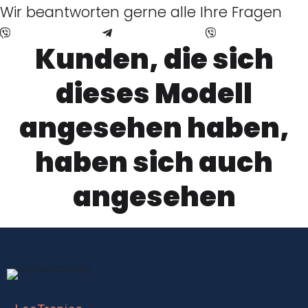
Wir beantworten gerne alle Ihre Fragen
a
a
e
c
c
i
Kunden, die sich
k
k
t
dieses Modell
R
R
a
angesehen haben,
e
e
r
haben sich auch
i
i
B
angesehen
t
t
r
a
a
a
r
r
n
M
P
d