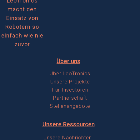
e
o
b
LeoTronics
macht den
d
l
e
Einsatz von
i
i
k
Robotern so
einfach wie nie
c
z
ä
zuvor
a
e
m
Über uns
l
i
p
Über LeoTronics
f
Unsere Projekte
Für Investoren
u
Partnerschaft
n
Stellenangebote
g
Unsere Ressourcen
Unsere Nachrichten