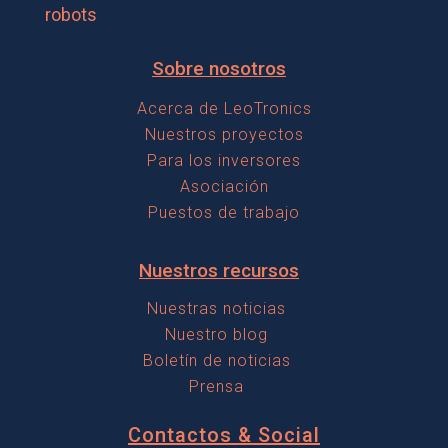
t
i
e
robots
r
c
i
Sobre nosotros
a
a
t
Acerca de LeoTronics
e
Nuestros proyectos
l
a
l
Para los inversores
r
Asociación
f
Puestos de trabajo
u
Nuestros recursos
e
Nuestras noticias
g
Nuestro blog
Boletín de noticias
o
Prensa
Contactos & Social