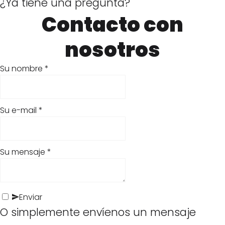
¿Ya tiene una pregunta?
Contacto con
nosotros
T
r
Su nombre
*
a
c
Su e-mail
*
k
P
R
Su mensaje
*
T
o
e
r
l
i
Enviar
a
i
O simplemente envíenos un mensaje
t