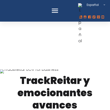
Español
TrackReitar
UGV para
empresas
TrackReitar y
emocionantes
avances