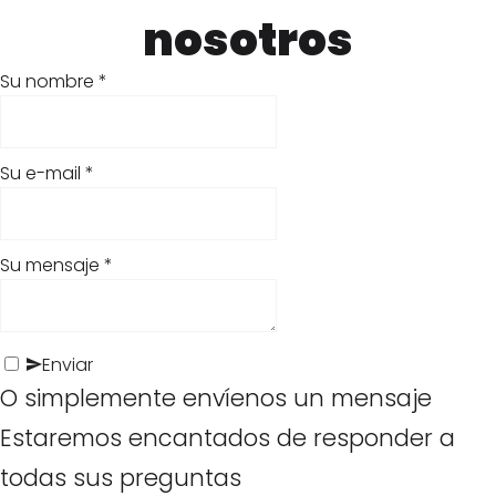
nosotros
T
r
Su nombre
*
a
c
Su e-mail
*
k
P
R
Su mensaje
*
T
o
e
r
l
i
Enviar
a
i
O simplemente envíenos un mensaje
t
c
c
Estaremos encantados de responder a
a
k
í
todas sus preguntas