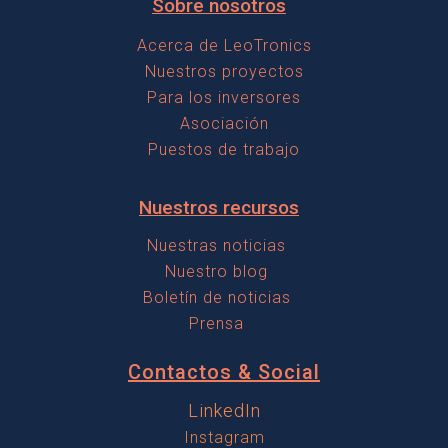
c
i
Sobre nosotros
a
a
t
Acerca de LeoTronics
e
Nuestros proyectos
l
a
l
Para los inversores
r
Asociación
f
Puestos de trabajo
u
Nuestros recursos
e
Nuestras noticias
g
Nuestro blog
Boletín de noticias
o
Prensa
Contactos & Social
LinkedIn
Instagram