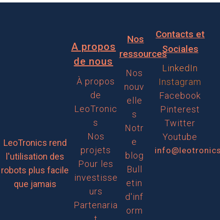
Contacts et
Nos
A propos
Sociales
ressources
de nous
LinkedIn
Nos
À propos
Instagram
nouv
de
Facebook
elle
LeoTronic
Pinterest
s
s
Twitter
Notr
Nos
Youtube
e
LeoTronics rend
projets
info@leotronic
blog
l'utilisation des
Pour les
Bull
robots plus facile
investisse
etin
que jamais
urs
d'inf
Partenaria
orm
t