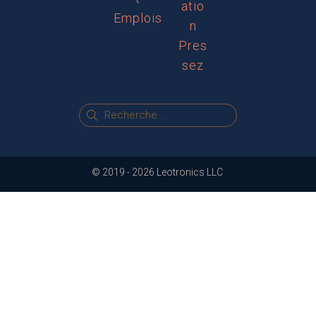
atio
Emplois
n
Pres
sez
© 2019 -
2026
Leotronics LLC