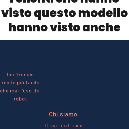
e
d
d
visto questo modello
i
i
i
hanno visto anche
t
T
o
a
r
T
r
a
r
M
c
a
e
k
c
LeoTronics
rende più facile
d
R
k
che mai l'uso dei
i
e
R
robot
c
i
e
Chi siamo
a
t
i
Circa LeoTronics