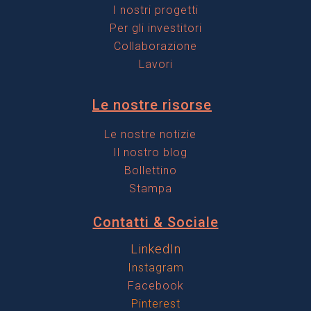
I nostri progetti
l
a
t
Per gli investitori
r
a
Collaborazione
Lavori
r
Le nostre risorse
Le nostre notizie
Il nostro blog
Bollettino
Stampa
Contatti & Sociale
LinkedIn
Instagram
Facebook
Pinterest