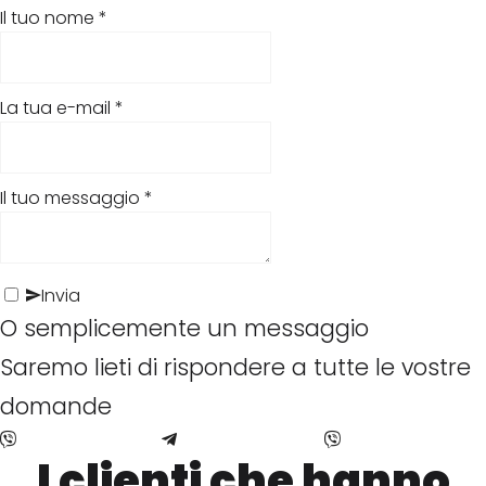
Il tuo nome
*
La tua e-mail
*
A
P
n
Il tuo messaggio
*
T
o
t
r
l
i
Invia
a
i
n
O semplicemente un messaggio
c
z
c
Saremo lieti di rispondere a tutte le vostre
k
i
e
domande
R
a
n
I clienti che hanno