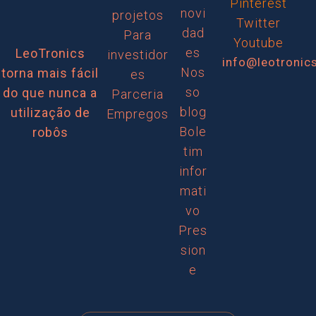
Pinterest
novi
projetos
Twitter
dad
Para
Youtube
es
LeoTronics
investidor
info@leotronic
Nos
torna mais fácil
es
so
do que nunca a
Parceria
blog
utilização de
Empregos
Bole
robôs
tim
infor
mati
vo
Pres
sion
e