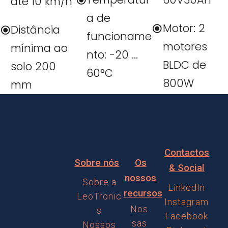
até 10 km/h
a de
Motor: 2
Distância
funcioname
motores
mínima ao
nto: -20 ...
BLDC de
solo 200
60°C
800W
mm
Contactos
Sobre nós
Os
& Social
nossos
Sobre a
LinkedIn
recursos
LeoTronic
Instagram
Nos
s
Facebook
sas
Nossos