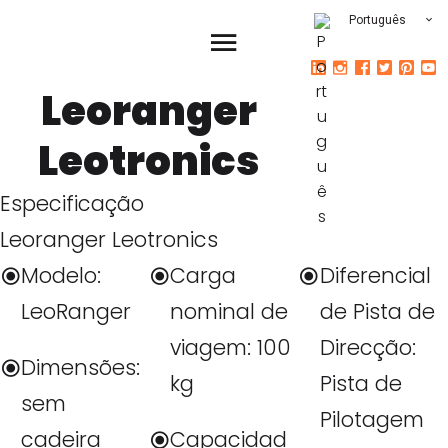
Português
Leoranger
Leotronics
Especificação
Leoranger Leotronics
Modelo:
Carga
Diferencial
LeoRanger
nominal de
de Pista de
viagem: 100
Direcção:
Dimensões:
kg
Pista de
sem
Pilotagem
cadeira
Capacidad