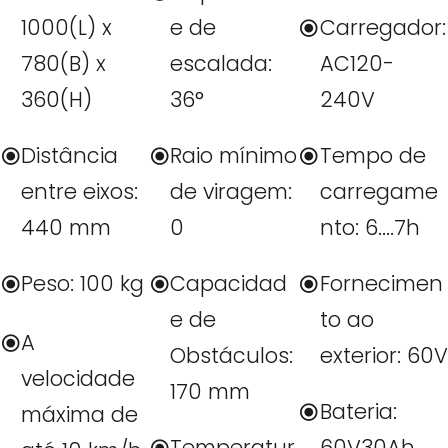
1000(L) x
e de
Carregador:
780(B) x
escalada:
AC120-
360(H)
36°
240V
Distância
Raio mínimo
Tempo de
entre eixos:
de viragem:
carregame
440 mm
0
nto: 6....7h
Peso: 100 kg
Capacidad
Fornecimen
e de
to ao
A
Obstáculos:
exterior: 60V
velocidade
170 mm
Bateria:
máxima de
Temperatur
60V30Ah