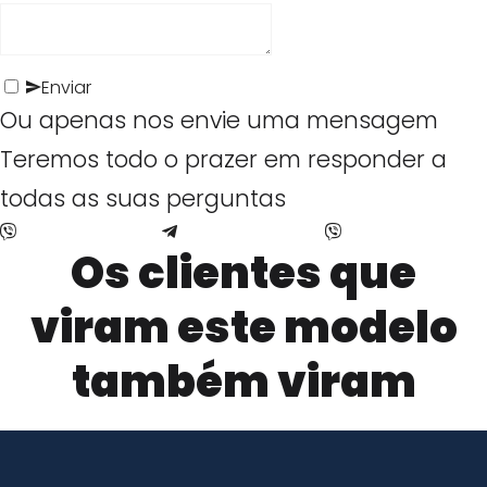
T
P
c
r
o
k
Enviar
a
l
Ou apenas nos envie uma mensagem
R
c
í
Teremos todo o prazer em responder a
e
k
c
todas as suas perguntas
i
R
i
Os clientes que
t
e
a
a
viram este modelo
i
T
r
também viram
t
r
F
a
a
i
r
c