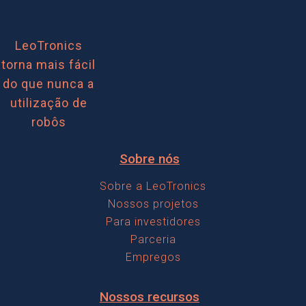
r
M
k
e
e
R
LeoTronics
f
torna mais fácil
d
e
do que nunca a
i
i
i
utilização de
g
robôs
c
t
h
a
a
Sobre nós
t
l
r
Sobre a LeoTronics
i
Nossos projetos
Para investidores
n
Parceria
g
Empregos
Nossos recursos