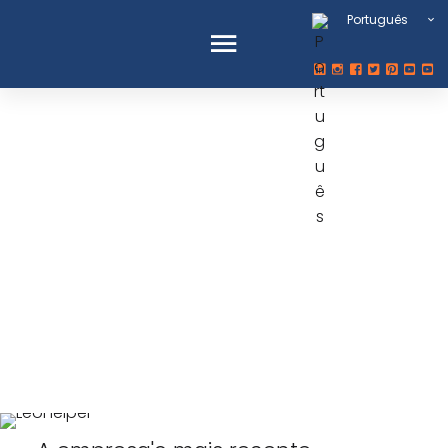
Português
Robô de
serviço
autônomo
multifuncional
LeoHelper