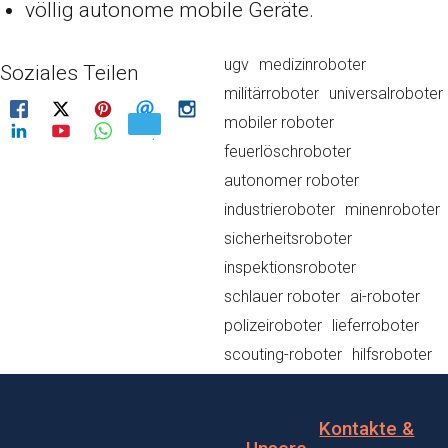
völlig autonome mobile Geräte.
ugv
medizinroboter
Soziales Teilen
militärroboter
universalroboter
mobiler roboter
feuerlöschroboter
autonomer roboter
industrieroboter
minenroboter
sicherheitsroboter
inspektionsroboter
schlauer roboter
ai-roboter
polizeiroboter
lieferroboter
scouting-roboter
hilfsroboter
Kontakte &