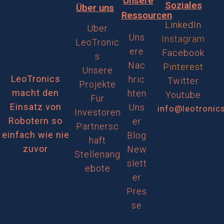
Unsere
Soziales
Über uns
Ressourcen
LinkedIn
Über
Uns
Instagram
LeoTronic
ere
Facebook
s
Nac
Pinterest
Unsere
LeoTronics
hric
Twitter
Projekte
macht den
hten
Youtube
Für
Einsatz von
Uns
info@leotronic
Investoren
Robotern so
er
Partnersc
einfach wie nie
Blog
haft
zuvor
New
Stellenang
slett
ebote
er
Pres
se