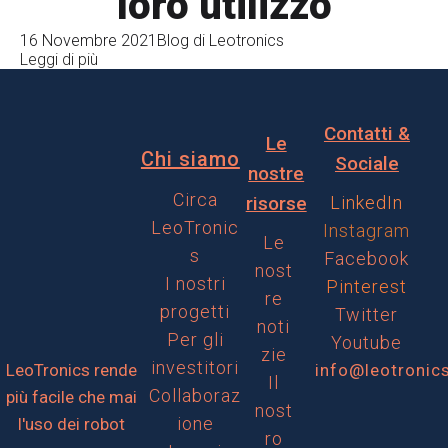
loro utilizzo
16 Novembre 2021
Blog di Leotronics
Leggi di più
Contatti &
Le
Chi siamo
Sociale
nostre
Circa
risorse
LinkedIn
LeoTronic
Instagram
Le
s
Facebook
nost
I nostri
Pinterest
re
progetti
Twitter
noti
Per gli
Youtube
zie
investitori
LeoTronics rende
info@leotronic
Il
Collaboraz
più facile che mai
nost
ione
l'uso dei robot
ro