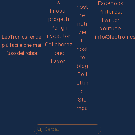
s
Facebook
nost
I nostri
Pinterest
re
progetti
Twitter
noti
Per gli
Youtube
zie
investitori
LeoTronics rende
info@leotronic
Il
Collaboraz
più facile che mai
nost
ione
l'uso dei robot
ro
Lavori
blog
Boll
ettin
o
Sta
mpa