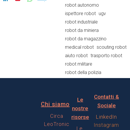
robot autonomo
ispettore robot
ugv
robot industriale
robot da miniera
robot da magazzino
medical robot
scouting robot
aiuto robot
trasporto robot
robot militare
robot della polizia
Contatti &
Le
Chi siamo
Sociale
nostre
Circa
risorse
LinkedIn
LeoTronic
Instagram
Le