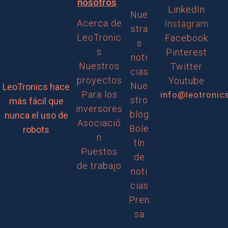
nosotros
LinkedIn
Nue
Acerca de
Instagram
stra
LeoTronic
Facebook
s
s
Pinterest
noti
Nuestros
Twitter
cias
proyectos
Youtube
Nue
LeoTronics hace
Para los
info@leotronic
stro
más fácil que
inversores
blog
nunca el uso de
Asociació
Bole
robots
n
tín
Puestos
de
de trabajo
noti
cias
Pren
sa