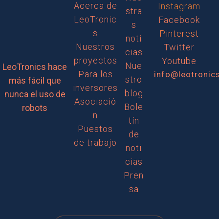
Acerca de
Instagram
stra
LeoTronic
Facebook
s
s
Pinterest
noti
Nuestros
Twitter
cias
proyectos
Youtube
Nue
LeoTronics hace
Para los
info@leotronic
stro
más fácil que
inversores
blog
nunca el uso de
Asociació
Bole
robots
n
tín
Puestos
de
de trabajo
noti
cias
Pren
sa