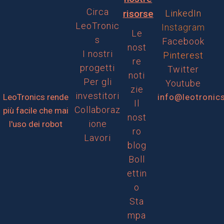
Circa
risorse
LinkedIn
LeoTronic
Instagram
Le
s
Facebook
nost
I nostri
Pinterest
re
progetti
Twitter
noti
Per gli
Youtube
zie
investitori
LeoTronics rende
info@leotronic
Il
Collaboraz
più facile che mai
nost
ione
l'uso dei robot
ro
Lavori
blog
Boll
ettin
o
Sta
mpa