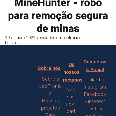
MineHunter - robô
para remoção segura
de minas
19 outubro 2021
Novidades da Leotronics
Leia mais
Contactos
Os
Sobre nós
& Social
nossos
Sobre a
recursos
LinkedIn
LeoTronic
Instagram
Nos
s
Facebook
sas
Nossos
Pinterest
novi
projetos
Twitter
dad
Para
Youtube