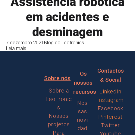
Assistência robótica
em acidentes e
desminagem
7 dezembro 2021
Blog da Leotronics
Leia mais
Contactos
Os
Sobre nós
& Social
nossos
Sobre a
recursos
LinkedIn
LeoTronic
Instagram
Nos
s
Facebook
sas
Nossos
Pinterest
novi
projetos
Twitter
dad
Para
Youtube