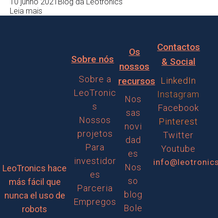
10 junho 2021
Blog da Leotronics
Leia mais
Contactos
Os
Sobre nós
& Social
nossos
Sobre a
recursos
LinkedIn
LeoTronic
Instagram
Nos
s
Facebook
sas
Nossos
Pinterest
novi
projetos
Twitter
dad
Para
Youtube
es
investidor
info@leotronic
Nos
LeoTronics hace
es
so
más fácil que
Parceria
blog
nunca el uso de
Empregos
Bole
robots